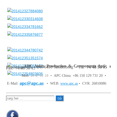
APC Asian Production & Components ApS
•
Sundkrogen 35 • DK-6400 Sønderborg • Tlf:
74 48 50 05
•
Fax: 74 48 50 45
Mob:
20 47 81 18
• APC China: +86 150 129 731 20 •
apc@apc.as
E-Mail:
• WEB:
www.apc.as
• CVR: 26810086
Søg
efter: