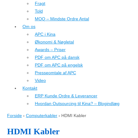
Fragt
Told
MOQ – Mindste Ordre Antal
Om os
APC i Kina
Økonomi & Nøgletal
Awards – Priser
PDF om APC på dansk
PDF om APC på engelsk
Presseomtale af APC
Video
Kontakt
ERP Kunde Ordre & Leverancer
Hvordan Outsourcing til Kina? – Blogindlæg
Forside
›
Computerkabler
›
HDMI Kabler
HDMI Kabler