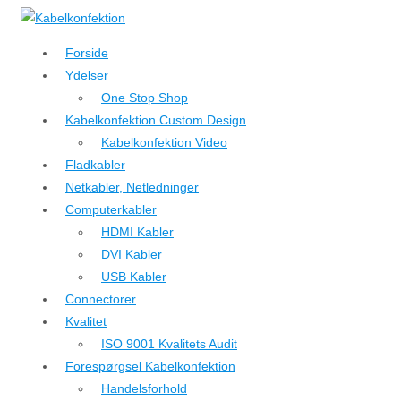
↓
Hop
Forside
til
Ydelser
hovedindhold
One Stop Shop
Kabelkonfektion Custom Design
Kabelkonfektion Video
Fladkabler
Netkabler, Netledninger
Computerkabler
HDMI Kabler
DVI Kabler
USB Kabler
Connectorer
Kvalitet
ISO 9001 Kvalitets Audit
Forespørgsel Kabelkonfektion
Handelsforhold