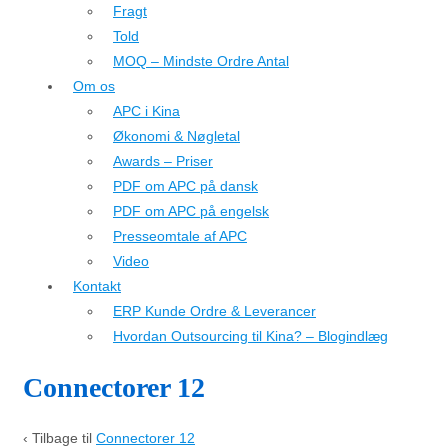
Fragt
Told
MOQ – Mindste Ordre Antal
Om os
APC i Kina
Økonomi & Nøgletal
Awards – Priser
PDF om APC på dansk
PDF om APC på engelsk
Presseomtale af APC
Video
Kontakt
ERP Kunde Ordre & Leverancer
Hvordan Outsourcing til Kina? – Blogindlæg
Connectorer 12
‹ Tilbage til
Connectorer 12