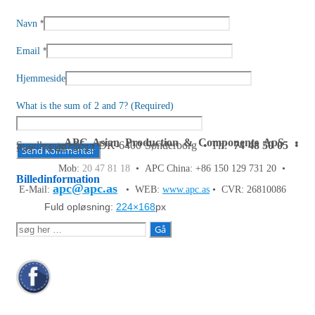
*
Navn
*
Email
Hjemmeside
What is the sum of 2 and 7? (Required)
APC Asian Production & Components ApS
•
Sundkrogen 35 • DK-6400 Sønderborg • Tlf:
74 48 50 05
•
Fax: 74 48 50 45
Mob:
20 47 81 18
• APC China: +86 150 129 731 20 •
Billedinformation
apc@apc.as
E-Mail:
• WEB:
www.apc.as
• CVR: 26810086
Fuld opløsning:
224×168
px
Søg
efter: