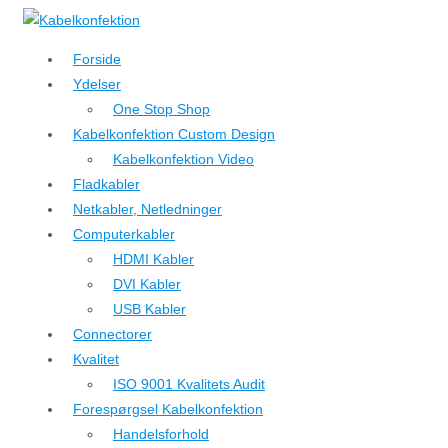
↓
Hop
Forside
til
Ydelser
hovedindhold
One Stop Shop
Kabelkonfektion Custom Design
Kabelkonfektion Video
Fladkabler
Netkabler, Netledninger
Computerkabler
HDMI Kabler
DVI Kabler
USB Kabler
Connectorer
Kvalitet
ISO 9001 Kvalitets Audit
Forespørgsel Kabelkonfektion
Handelsforhold