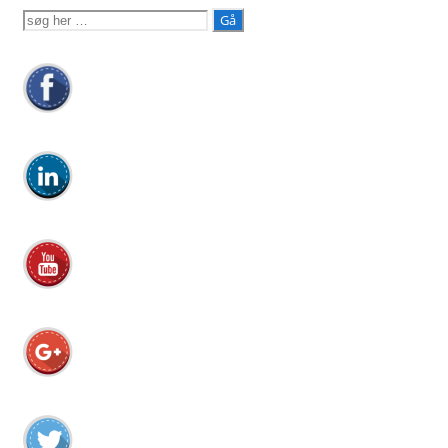
Søg
efter: