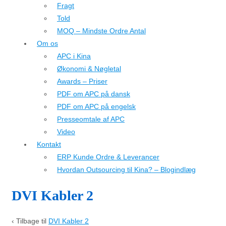
Fragt
Told
MOQ – Mindste Ordre Antal
Om os
APC i Kina
Økonomi & Nøgletal
Awards – Priser
PDF om APC på dansk
PDF om APC på engelsk
Presseomtale af APC
Video
Kontakt
ERP Kunde Ordre & Leverancer
Hvordan Outsourcing til Kina? – Blogindlæg
DVI Kabler 2
‹ Tilbage til
DVI Kabler 2