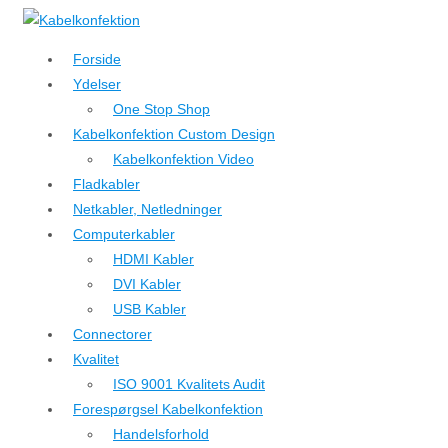
↓
Hop
Forside
til
Ydelser
hovedindhold
One Stop Shop
Kabelkonfektion Custom Design
Kabelkonfektion Video
Fladkabler
Netkabler, Netledninger
Computerkabler
HDMI Kabler
DVI Kabler
USB Kabler
Connectorer
Kvalitet
ISO 9001 Kvalitets Audit
Forespørgsel Kabelkonfektion
Handelsforhold