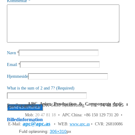
Kommentar
*
*
Navn
*
Email
Hjemmeside
What is the sum of 2 and 7? (Required)
APC Asian Production & Components ApS
•
Sundkrogen 35 • DK-6400 Sønderborg • Tlf:
74 48 50 05
•
Fax: 74 48 50 45
Mob:
20 47 81 18
• APC China: +86 150 129 731 20 •
Billedinformation
apc@apc.as
E-Mail:
• WEB:
www.apc.as
• CVR: 26810086
Fuld opløsning:
306×310
px