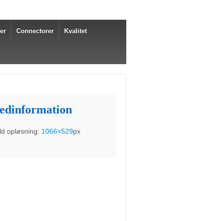
er
Connectorer
Kvalitet
ledinformation
ld opløsning:
1066×529
px