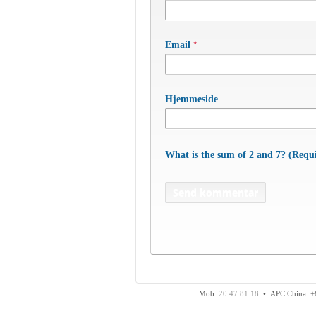
*
Email
Hjemmeside
What is the sum of 2 and 7? (Requ
APC Asian Production
Fax: 74 48 50 45
Mob:
20 47 81 18
• APC China: +