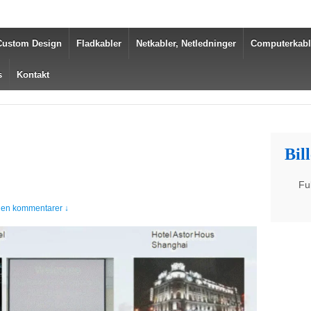
Custom Design
Fladkabler
Netkabler, Netledninger
Computerkabl
s
Kontakt
Bil
Fu
gen kommentarer ↓