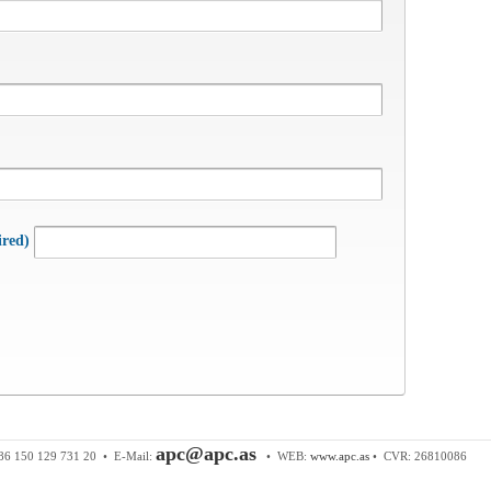
ired)
 & Components ApS
• Sundkrogen 35 • DK-6400 Sønderborg • Tl
apc@apc.as
86 150 129 731 20 •
E-Mail:
• WEB:
www.apc.as
• CVR: 26810086