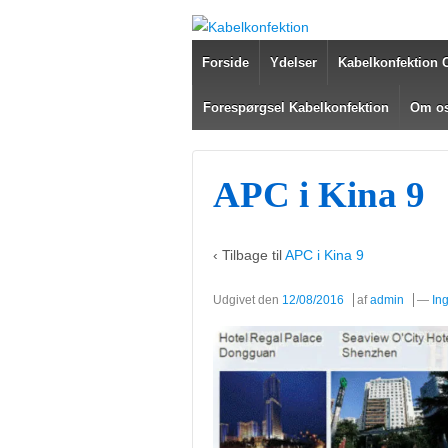
Forside
Ydelser
Kabelkonfektion 
Forespørgsel Kabelkonfektion
Om o
APC i Kina 9
‹ Tilbage til
APC i Kina 9
Udgivet den
12/08/2016
af
admin
—
In