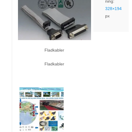
ning:
328×194
px
Fladkabler
Fladkabler