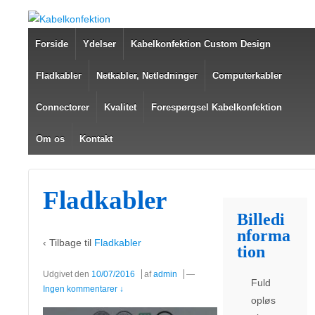
Forside
Ydelser
Kabelkonfektion Custom Design
Fladkabler
Netkabler, Netledninger
Computerkabler
Connectorer
Kvalitet
Forespørgsel Kabelkonfektion
Om os
Kontakt
Fladkabler
Billedi
nforma
‹ Tilbage til
Fladkabler
tion
Udgivet den
10/07/2016
af
admin
—
Fuld
Ingen kommentarer ↓
opløs